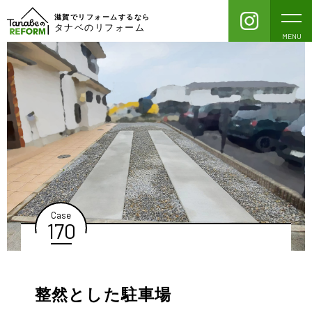
滋賀でリフォームするなら
タナベのリフォーム
MENU
Case
170
整然とした駐車場