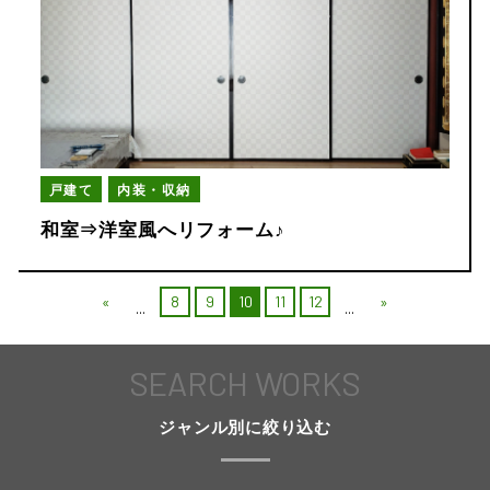
戸建て
内装・収納
和室⇒洋室風へリフォーム♪
«
8
9
10
11
12
»
...
...
SEARCH WORKS
ジャンル別に絞り込む