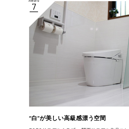
Award
7
“白”が美しい高級感漂う空間