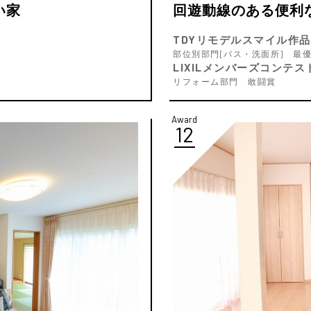
い家
回遊動線のある便利
TDYリモデルスマイル作品
部位別部門[バス・洗面所] 最
LIXILメンバーズコンテスト
リフォーム部門 敢闘賞
Award
12