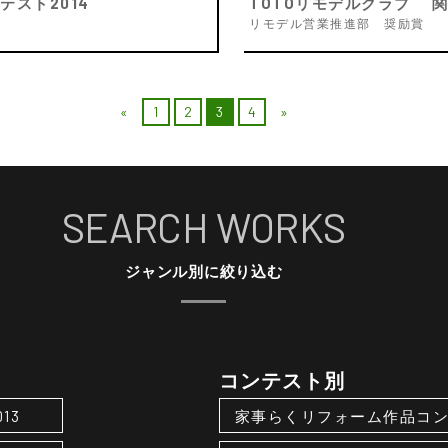
スト2014
TOTOリモデルクラブ 関
リモデル営業推進部 奨励賞
«
1
2
3
4
»
SEARCH WORKS
ジャンル別に絞り込む
コンテスト別
013
家事らくリフォーム作品コ