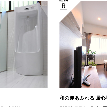
Award
6
和の趣あふれる 居