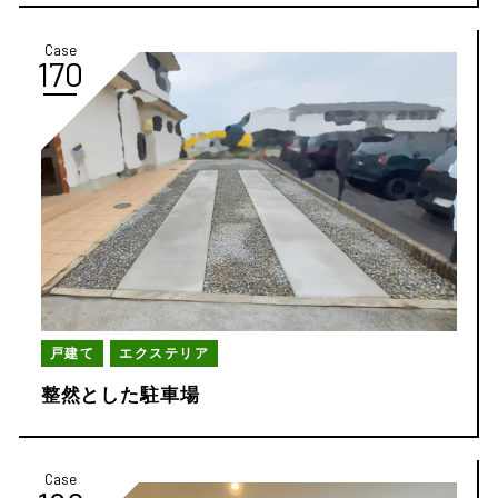
Case
170
戸建て
エクステリア
整然とした駐車場
Case