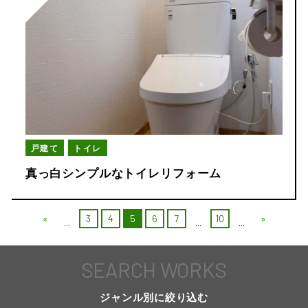
戸建て
トイレ
真っ白シンプルなトイレリフォーム
«
3
4
5
6
7
10
»
...
...
...
SEARCH WORKS
ジャンル別に絞り込む