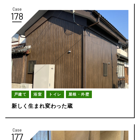
Case
178
戸建て
浴室
トイレ
屋根・外壁
新しく生まれ変わった蔵
Case
177